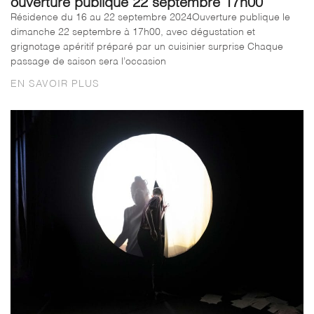
ouverture publique 22 septembre 17h00
Résidence du 16 au 22 septembre 2024Ouverture publique le
dimanche 22 septembre à 17h00, avec dégustation et
grignotage apéritif préparé par un cuisinier surprise Chaque
passage de saison sera l’occasion
EN SAVOIR PLUS