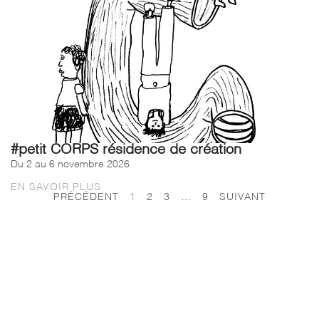
#petit CORPS résidence de création
Du 2 au 6 novembre 2026
EN SAVOIR PLUS
PRÉCÉDENT
1
2
3
…
9
SUIVANT