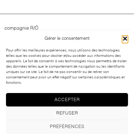
compagnie R/Ô
Gérer le consentement
Spectacles
Calendrier
Pour offrir les meilleures expériences, nous utilisons des technologies
telles que les cookies pour stocker et/ou accéder aux informations des
Actualités
appareils. Le fait de consentir à ces technologies nous permettra de traiter
Contact
des données telles que le comportement de navigation ou les identifiants
uniques sur ce site. Le fait de ne pas consentir ou de retirer son
consentement peut avoir un effet négatif sur certaines caractéristiques et
fonctions.
ACCEPTER
REFUSER
Copyright © compagnie R/Ô – Tous droits réservés 2023 – Produit par
PRÉFÉRENCES
MODICA