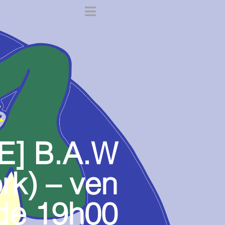
E] B.A.W
rk) – ven
de 19h00