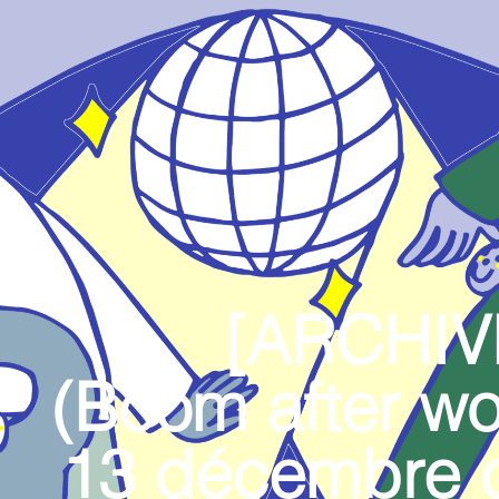
[ARCHIV
(Boom after wo
13 décembre 