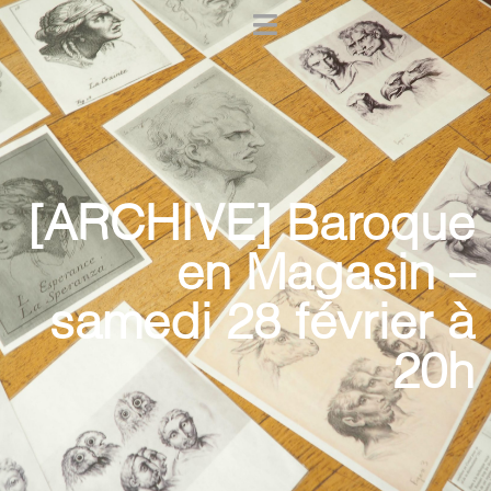
[ARCHIVE] Baroque
en Magasin –
samedi 28 février à
20h