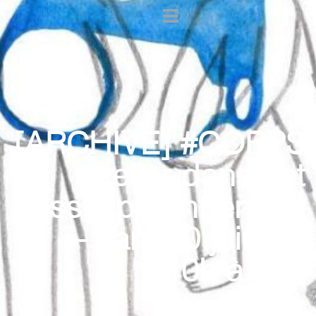
[ARCHIVE] #CORPS
atelier danse et
dessin parent/enfant
– sam 20 juin de
10h à 12h