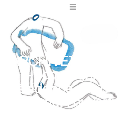
[ARCHIVE] #CORPS
– compagnie R/Ô
résidence du 17 au
21 février+ouverture
21 février à 19h00