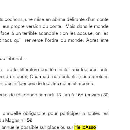
petits cochons, une mise en abîme délirante d’un conte
ntent leur propre version du conte. Mais dans le monde
s face à un terrible scandale : on les accuse, on les
chaos qui renverse l’ordre du monde. Après être
e au tribunal…
 de la littérature éco-féministe, aux lectures anti-
gure du hiboux, Charmed, nos enfants (nous arrêtons
ent des influences de tous les coins et recoins.
sortie de résidence samedi 13 juin à 16h (environ 30
 annuelle obligatoire pour participer à toutes les
 du Magasin :
5€
 annuelle possible sur place ou sur
HelloAsso