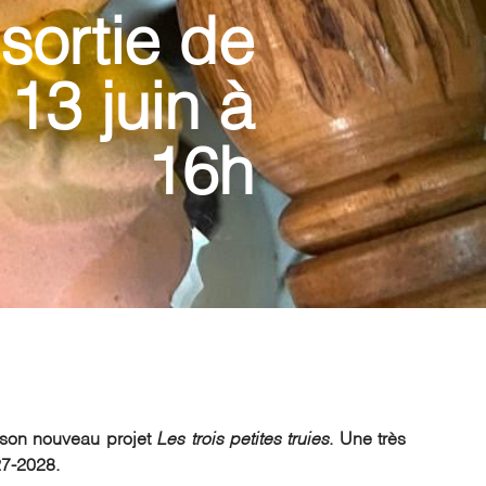
 sortie de
13 juin à
16h
 son nouveau projet
Les trois petites truies
. Une très
027-2028.