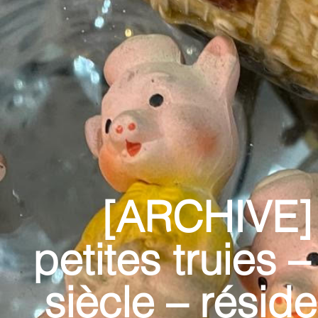
[ARCHIVE] 
petites truies –
siècle – résid