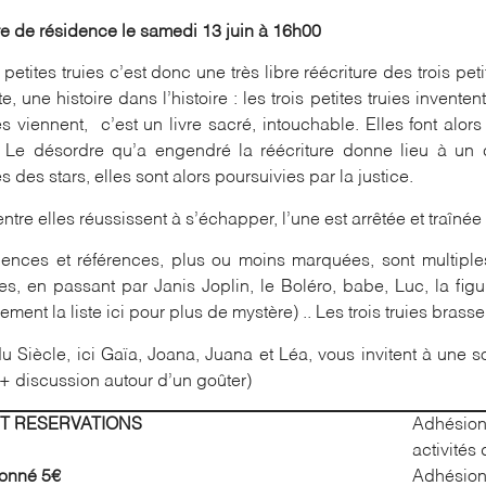
e de résidence le samedi 13 juin à 16h00
s petites truies c’est donc une très libre réécriture des trois 
ste, une histoire dans l’histoire : les trois petites truies inve
es viennent, c’est un livre sacré, intouchable. Elles font alor
 Le désordre qu’a engendré la réécriture donne lieu à un 
 des stars, elles sont alors poursuivies par la justice.
ntre elles réussissent à s’échapper, l’une est arrêtée et traîné
uences et références, plus ou moins marquées, sont multiples :
es, en passant par Janis Joplin, le Boléro, babe, Luc, la fi
ement la liste ici pour plus de mystère) .. Les trois truies brass
u Siècle, ici Gaïa, Joana, Juana et Léa, vous invitent à une 
+ discussion autour d’un goûter)
ET RESERVATIONS
Adhésion
activités
isonné 5€
Adhésion