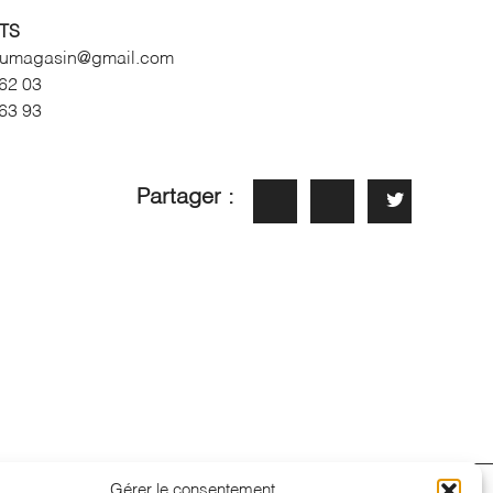
TS
dumagasin@gmail.com
 62 03
 63 93
Partager :
Gérer le consentement