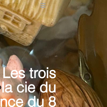
Les trois
 la cie du
ence du 8