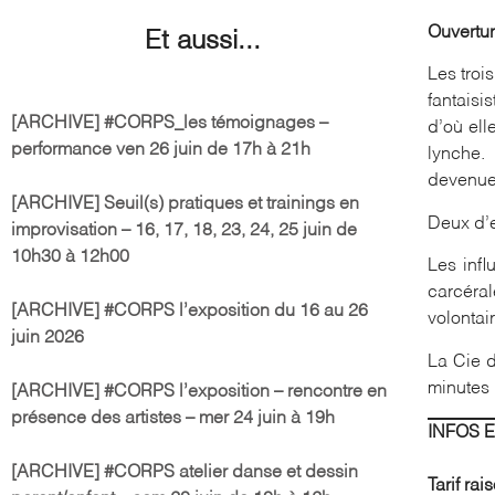
Ouvertur
Et aussi...
Les troi
fantaisi
[ARCHIVE] #CORPS_les témoignages –
d’où ell
performance ven 26 juin de 17h à 21h
lynche.
devenues
[ARCHIVE] Seuil(s) pratiques et trainings en
Deux d’e
improvisation – 16, 17, 18, 23, 24, 25 juin de
10h30 à 12h00
Les infl
carcéral
[ARCHIVE] #CORPS l’exposition du 16 au 26
volontair
juin 2026
La Cie d
minutes 
[ARCHIVE] #CORPS l’exposition – rencontre en
présence des artistes – mer 24 juin à 19h
INFOS 
[ARCHIVE] #CORPS atelier danse et dessin
Tarif ra