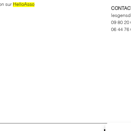
ion sur
HelloAsso
CONTAC
lesgens
09 80 20
06 44 76