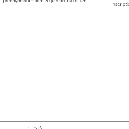
parent/enfant – sam 20 juin de 10h à 12h
Inscript