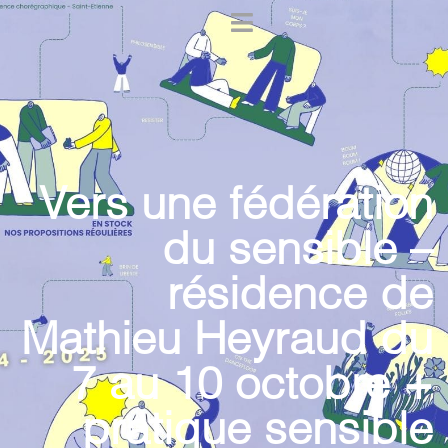
Vers une fédération
du sensible –
résidence de
Mathieu Heyraud du
7 au 10 octobre +
pratique sensible