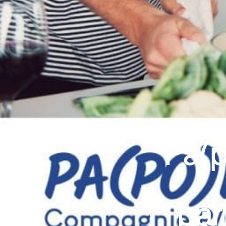
Pa(p
par