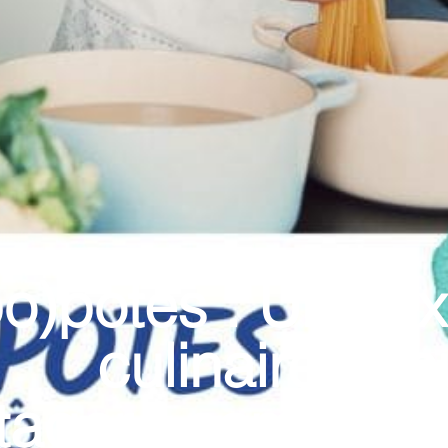
o)potes : Une e
culinaire et 
tager ! sam 29 