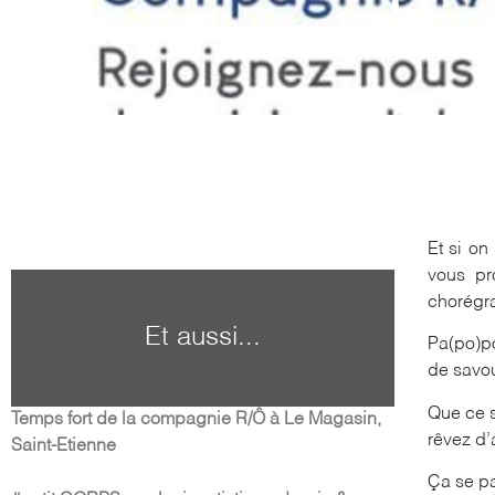
Et si on
vous pr
chorégr
Et aussi...
Pa(po)po
de savou
Que ce s
Temps fort de la compagnie R/Ô à Le Magasin,
rêvez d’
Saint-Etienne
Ça se p