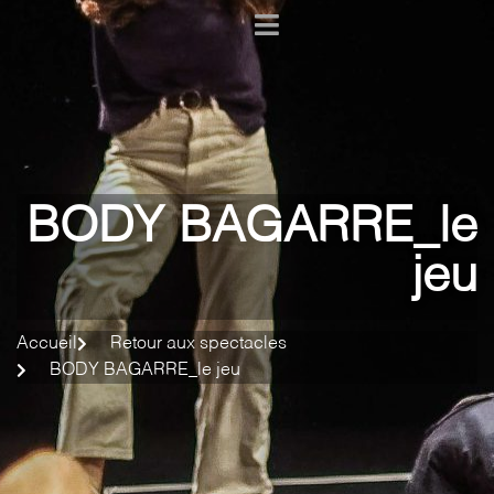
BODY BAGARRE_le
jeu
Accueil
Retour aux spectacles
BODY BAGARRE_le jeu