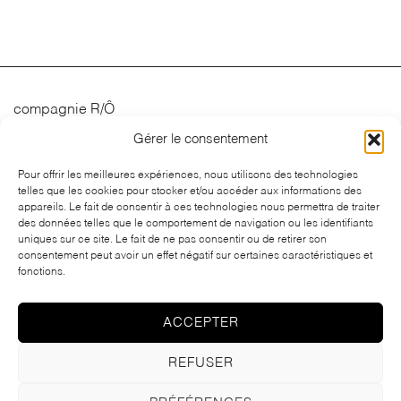
compagnie R/Ô
Gérer le consentement
Spectacles
Calendrier
Pour offrir les meilleures expériences, nous utilisons des technologies
telles que les cookies pour stocker et/ou accéder aux informations des
Actualités
appareils. Le fait de consentir à ces technologies nous permettra de traiter
Contact
des données telles que le comportement de navigation ou les identifiants
uniques sur ce site. Le fait de ne pas consentir ou de retirer son
consentement peut avoir un effet négatif sur certaines caractéristiques et
fonctions.
ACCEPTER
REFUSER
Copyright © compagnie R/Ô – Tous droits réservés 2023 – Produit par