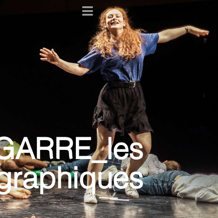
GARRE_les
égraphiques