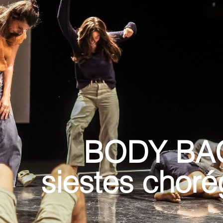
BODY BA
siestes chor