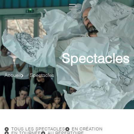
Spectacles
Accueil
Spectacles
TOUS LES SPECTACLES
EN CRÉATION
EN TOURNÉE
AU RÉPERTOIRE