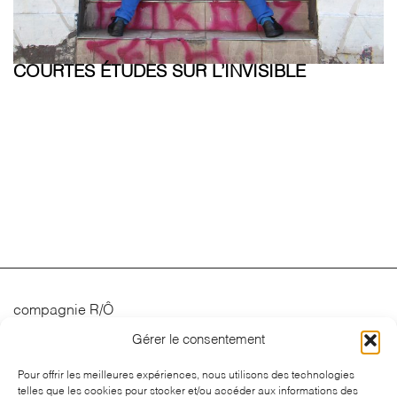
COURTES ÉTUDES SUR L’INVISIBLE
compagnie R/Ô
Gérer le consentement
Spectacles
Calendrier
Pour offrir les meilleures expériences, nous utilisons des technologies
telles que les cookies pour stocker et/ou accéder aux informations des
Actualités